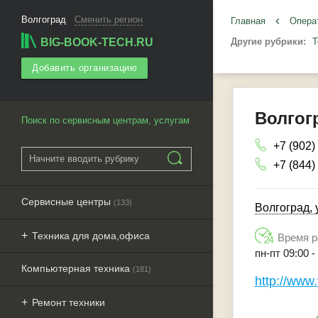
Волгоград
Сменить регион
Главная
keyboard_arrow_left
Опера
BIG-BOOK-TECH.RU
Другие рубрики:
Т
Добавить организацию
Волгог
Поиск по сервисным центрам, услугам
+7 (902)
+7 (844)
Сервисные центры
(133)
Волгоград, 
Техника для дома,офиса
Время р
пн-пт 09:00 
Компьютерная техника
(181)
http://www
Ремонт техники