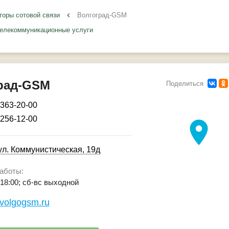
торы сотовой связи
keyboard_arrow_left
Волгоград-GSM
елекоммуникационные услуги
рад-GSM
Поделиться
 363-20-00
 256-12-00
location_on
ул. Коммунистическая, 19д
аботы:
- 18:00; сб-вс выходной
.volgogsm.ru