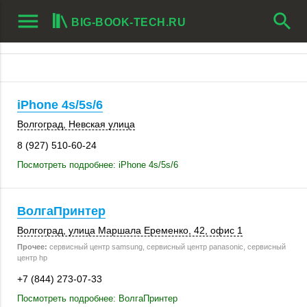
menu
search
BIG-BOOK-TECH.RU
iPhone 4s/5s/6
Волгоград
,
Невская улица
8 (927) 510-60-24
Посмотреть подробнее: iPhone 4s/5s/6
ВолгаПринтер
Волгоград
, улица Маршала Еременко, 42,
офис 1
Прочее:
сервисный центр samsung, сервисный центр panasonic, сервисный
центр hp
+7 (844) 273-07-33
Посмотреть подробнее: ВолгаПринтер