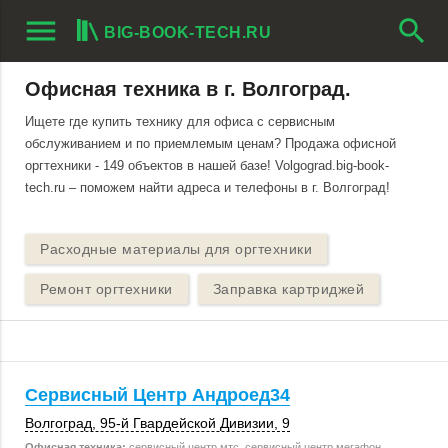
menu
search
BIG-BOOK-TECH.RU
Офисная техника в г. Волгоград.
Ищете где купить технику для офиса с сервисным
обслуживанием и по приемлемым ценам? Продажа офисной
оргтехники - 149 объектов в нашей базе! Volgograd.big-book-
tech.ru – поможем найти адреса и телефоны в г. Волгоград!
Расходные материалы для оргтехники
Ремонт оргтехники
Заправка картриджей
Сервисный Центр Андроед34
Волгоград
, 95-й Гвардейской Дивизии, 9
Офисная техника:
сервисный центр мтс, сервисный центр мегафон,