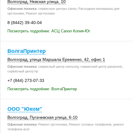
Волгоград
,
Невская улица, 10
Офисная техника:
сервисные центры canon, Расходные материалы для
оргтехники, Ремонт оргтехники
8 (8442) 39-40-04
Посмотреть подробнее: АСЦ Canon Копия-Юг
ВолгаПринтер
Волгоград
, улица Маршала Еременко, 42,
офис 1
Офисная техника:
сервисный центр samsung, сервисный центр panasonic,
сервисный центр hp
+7 (844) 273-07-33
Посмотреть подробнее: ВолгаПринтер
ООО "Юком"
Волгоград
,
Пугачевская улица
,
6-10
Офисная техника:
Ремонт оргтехники, Ремонт сотовых телефонов, ремонт
телефона acer