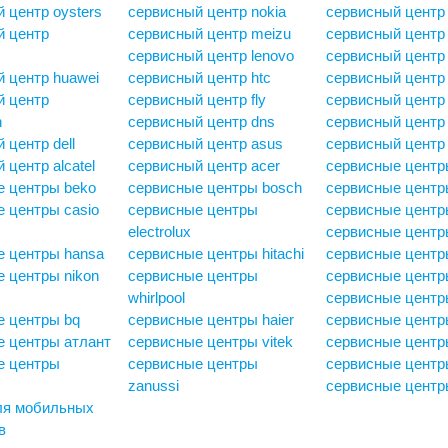
 центр oysters
сервисный центр nokia
сервисный центр
й центр
сервисный центр meizu
сервисный центр 
сервисный центр lenovo
сервисный центр 
 центр huawei
сервисный центр htc
сервисный центр
й центр
сервисный центр fly
сервисный центр 
n
сервисный центр dns
сервисный центр
 центр dell
сервисный центр asus
сервисный центр 
 центр alcatel
сервисный центр acer
сервисные центры
е центры beko
сервисные центры bosch
сервисные центр
 центры casio
сервисные центры
сервисные центр
electrolux
сервисные центры
е центры hansa
сервисные центры hitachi
сервисные центры
 центры nikon
сервисные центры
сервисные центр
whirlpool
сервисные центр
е центры bq
сервисные центры haier
сервисные центр
е центры атлант
сервисные центры vitek
сервисные центры
е центры
сервисные центры
сервисные центр
zanussi
сервисные центр
ля мобильных
в