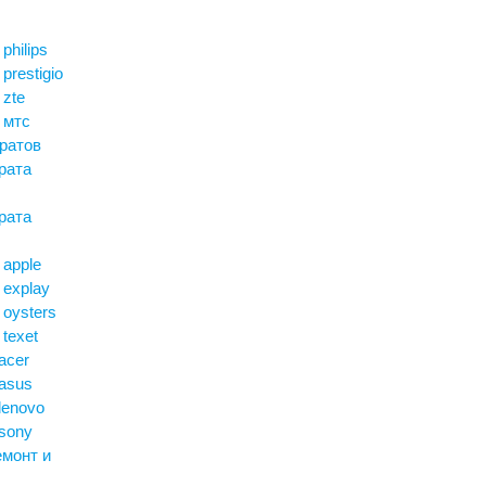
philips
prestigio
 zte
 мтс
ратов
рата
рата
 apple
 explay
oysters
texet
acer
asus
lenovo
sony
монт и