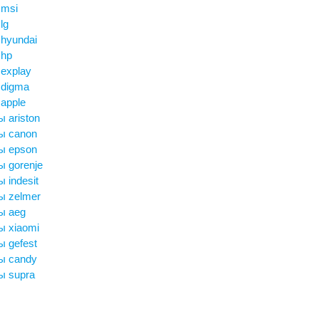
 msi
lg
hyundai
 hp
explay
 digma
apple
 ariston
ы canon
ы epson
 gorenje
 indesit
ы zelmer
ы aeg
ы xiaomi
 gefest
ы candy
ы supra