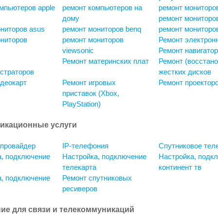
мпьютеров apple
ремонт компьютеров на
ремонт мониторо
дому
ремонт мониторов
ниторов asus
ремонт мониторов benq
ремонт мониторов
ониторов
ремонт мониторов
Ремонт электрон
viewsonic
Ремонт навигато
Ремонт материнских плат
Ремонт (восстан
страторов
жестких дисков
деокарт
Ремонт игровых
Ремонт проектор
приставок (Xbox,
PlayStation)
икационные услуги
-провайдер
IP-телефония
Спутниковое тел
а, подключение
Настройка, подключение
Настройка, подк
телекарта
континент тв
а, подключение
Ремонт спутниковых
ресиверов
ие для связи и телекоммуникаций