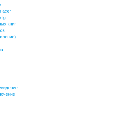
в
 acer
 lg
ных книг
ров
овление)
ов
евидение
лючение