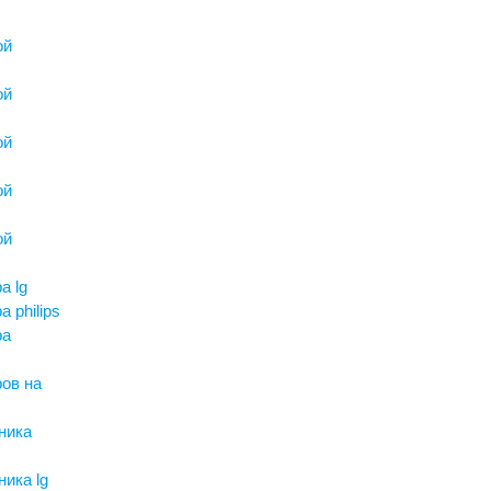
ой
ой
ой
ой
g
ой
а lg
 philips
ра
ров на
ника
ика lg