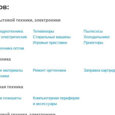
ов:
ытовой техники, электроники
видеотехника
Телевизоры
Пылесосы
 электрические
Стиральные машины
Холодильники
Игровые приставки
Проекторы
ехника оптом
хника
е материалы
Ремонт оргтехники
Заправка картри
хники
ая техника
 и планшеты
Компьютерная периферия
и аксессуары
овой техники, электроники