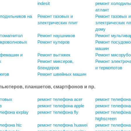
indesit
ремонт холодиль
атлант
лодильников на
Ремонт газовых и
Ремонт газовых и
электрических плит
электрических пл
дому
томагнитол
Ремонт наушников
Ремонт мультива
икроволновых
Ремонт кулеров
Ремонт посудом
машин
офемашин и
Ремонт вытяжек
Ремонт мясорубо
к
Ремонт миксеров,
Ремонт электроч
блендеров
и термопотов
югов
Ремонт швейных машин
пьютеров, планшетов, смартфонов и пр.
отовых
ремонт телефона acer
ремонт телефона 
в
ремонт телефона apple
ремонт телефона
лефона explay
ремонт телефона fly
ремонт телефона
highscreen
лефона htc
ремонт телефона huawei
ремонт телефона