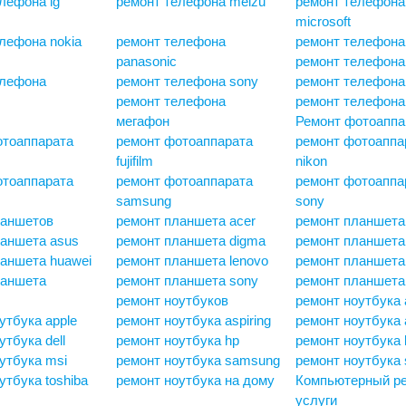
лефона lg
ремонт телефона meizu
ремонт телефона
microsoft
лефона nokia
ремонт телефона
ремонт телефона 
panasonic
ремонт телефона 
елефона
ремонт телефона sony
ремонт телефона
ремонт телефона
ремонт телефона
мегафон
Ремонт фотоаппа
отоаппарата
ремонт фотоаппарата
ремонт фотоаппа
fujifilm
nikon
отоаппарата
ремонт фотоаппарата
ремонт фотоаппа
samsung
sony
ланшетов
ремонт планшета acer
ремонт планшета
ланшета asus
ремонт планшета digma
ремонт планшета
аншета huawei
ремонт планшета lenovo
ремонт планшета 
ланшета
ремонт планшета sony
ремонт планшета 
ремонт ноутбуков
ремонт ноутбука 
утбука apple
ремонт ноутбука aspiring
ремонт ноутбука 
утбука dell
ремонт ноутбука hp
ремонт ноутбука 
утбука msi
ремонт ноутбука samsung
ремонт ноутбука 
утбука toshiba
ремонт ноутбука на дому
Компьютерный ре
услуги