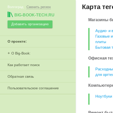
Карта тег
Волгоград
Сменить регион
BIG-BOOK-TECH.RU
Магазины б
Добавить организацию
Аудио- и 
Газовые и
О проекте:
плиты
Бытовая т
О Big-Book:
Офисная те
Как работает поиск
Расходны
для оргте
Обратная связь
Компьютерн
Пользовательское соглашение
Ноутбуки
Ремонт быт