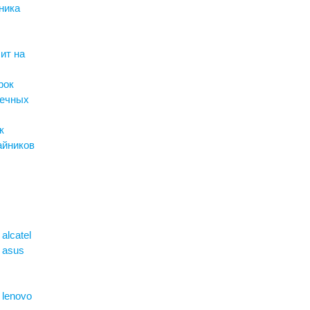
ника
ит на
рок
оечных
к
айников
alcatel
 asus
 lenovo