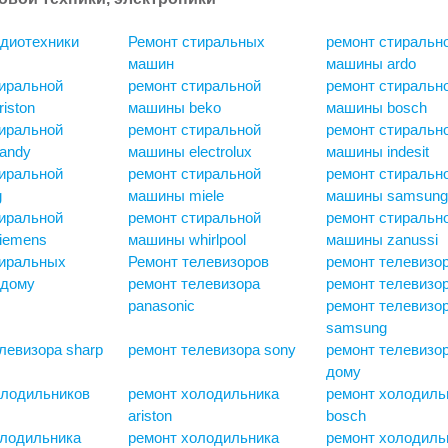
удиотехники
Ремонт стиральных
ремонт стиральн
машин
машины ardo
иральной
ремонт стиральной
ремонт стиральн
iston
машины beko
машины bosch
иральной
ремонт стиральной
ремонт стиральн
andy
машины electrolux
машины indesit
иральной
ремонт стиральной
ремонт стиральн
g
машины miele
машины samsun
иральной
ремонт стиральной
ремонт стиральн
iemens
машины whirlpool
машины zanussi
тиральных
Ремонт телевизоров
ремонт телевизор
 дому
ремонт телевизора
ремонт телевизора
panasonic
ремонт телевизо
samsung
левизора sharp
ремонт телевизора sony
ремонт телевизо
дому
олодильников
ремонт холодильника
ремонт холодиль
ariston
bosch
олодильника
ремонт холодильника
ремонт холодильн